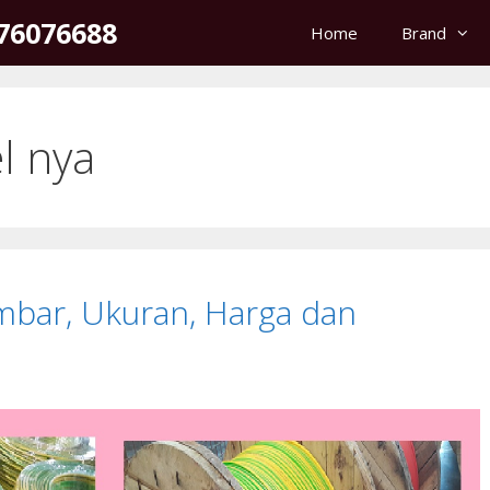
176076688
Home
Brand
l nya
ambar, Ukuran, Harga dan