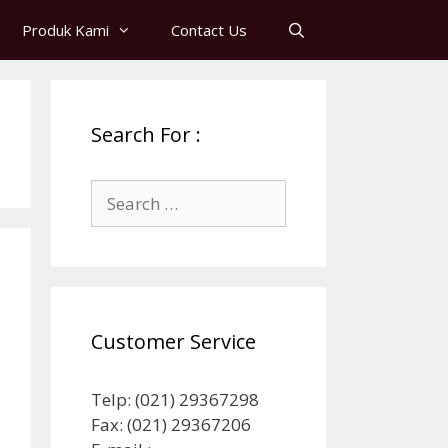
Produk Kami
Contact Us
Search For :
Search
for:
Customer Service
Telp: (021) 29367298
Fax: (021) 29367206