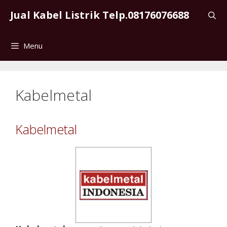
Skip
Jual Kabel Listrik Telp.08176076688
to
content
Menu
Kabelmetal
Kabelmetal