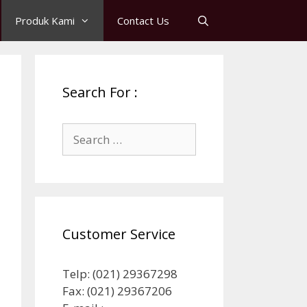
Produk Kami
Contact Us
Search For :
Search
for:
Customer Service
Telp: (021) 29367298
Fax: (021) 29367206