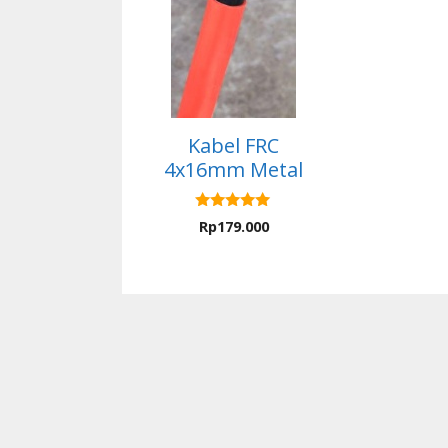
Kabel FRC
4x16mm Metal
5.00
Rp
179.000
out of 5