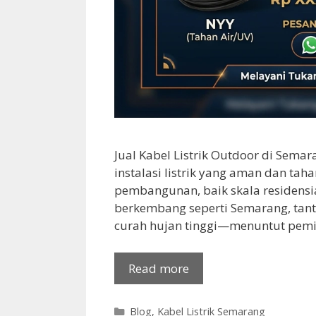
Jual Kabel Listrik Outdoor di Sema
instalasi listrik yang aman dan ta
pembangunan, baik skala residensial
berkembang seperti Semarang, tant
curah hujan tinggi—menuntut pemili
Read more
Categories
Blog
,
Kabel Listrik Semarang