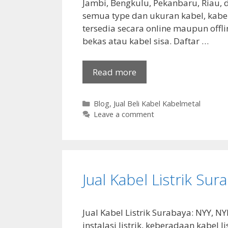
Jambi, Bengkulu, Pekanbaru, Riau, 
semua type dan ukuran kabel, kabel
tersedia secara online maupun offl
bekas atau kabel sisa. Daftar …
Read more
Categories
Blog
,
Jual Beli Kabel Kabelmetal
Leave a comment
Jual Kabel Listrik Sur
Jual Kabel Listrik Surabaya: NYY, 
instalasi listrik, keberadaan kabel l