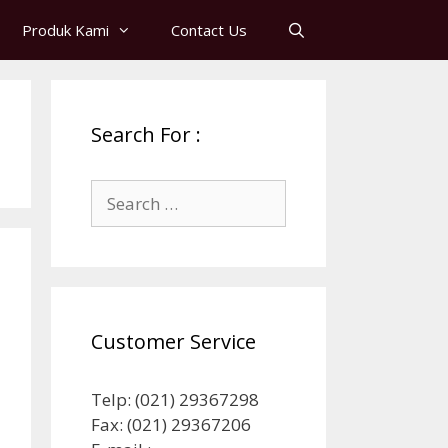
Produk Kami
Contact Us
Search For :
Search
for:
Customer Service
Telp: (021) 29367298
Fax: (021) 29367206