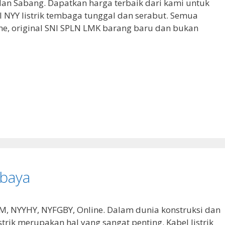
dan Sabang. Dapatkan harga terbaik dari kami untuk
 NYY listrik tembaga tunggal dan serabut. Semua
ine, original SNI SPLN LMK barang baru dan bukan
abaya
NYM, NYYHY, NYFGBY, Online. Dalam dunia konstruksi dan
istrik merupakan hal yang sangat penting. Kabel listrik