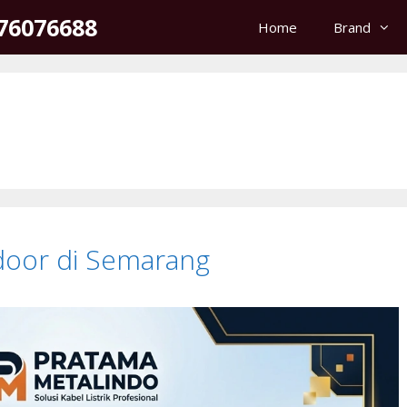
176076688
Home
Brand
tdoor di Semarang