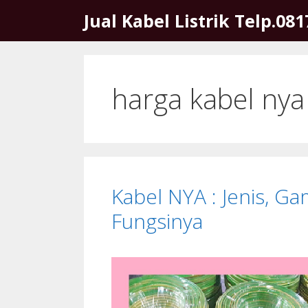
Skip
Jual Kabel Listrik Telp.08
to
content
harga kabel ny
Kabel NYA : Jenis, G
Fungsinya