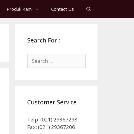
Produk Kami
Contact Us
Search For :
Search
for:
Customer Service
Telp: (021) 29367298
Fax: (021) 29367206