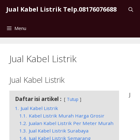
Skip
Jual Kabel Listrik Telp.08176076688
to
content
Menu
Jual Kabel Listrik
Jual Kabel Listrik
J
Daftar isi artikel :
Tutup
1.
Jual Kabel Listrik
1.1.
Kabel Listrik Murah Harga Grosir
1.2.
Jualan Kabel Listrik Per Meter Murah
1.3.
Jual Kabel Listrik Surabaya
1.4.
Jual Kabel Listrik Semarang