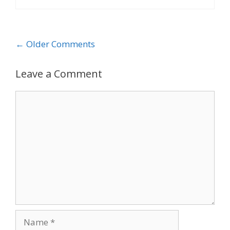
Comment
← Older Comments
navigation
Leave a Comment
Comment
Name