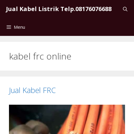
Skip
Jual Kabel Listrik Telp.08176076688
to
content
Menu
kabel frc online
Jual Kabel FRC