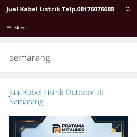
Skip
Jual Kabel Listrik Telp.08176076688
to
content
Menu
semarang
Jual Kabel Listrik Outdoor di
Semarang