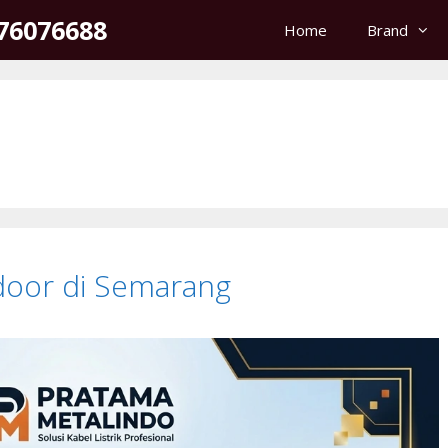
176076688
Home
Brand
tdoor di Semarang