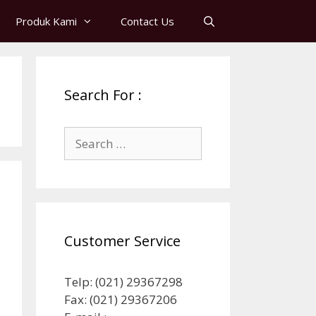
Produk Kami
Contact Us
Search For :
Search
for:
Customer Service
Telp: (021) 29367298
Fax: (021) 29367206