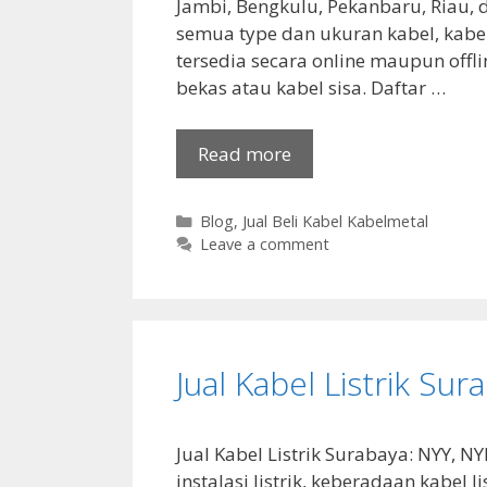
Jambi, Bengkulu, Pekanbaru, Riau, 
semua type dan ukuran kabel, kabel
tersedia secara online maupun offl
bekas atau kabel sisa. Daftar …
Read more
Categories
Blog
,
Jual Beli Kabel Kabelmetal
Leave a comment
Jual Kabel Listrik Sur
Jual Kabel Listrik Surabaya: NYY, 
instalasi listrik, keberadaan kabel l