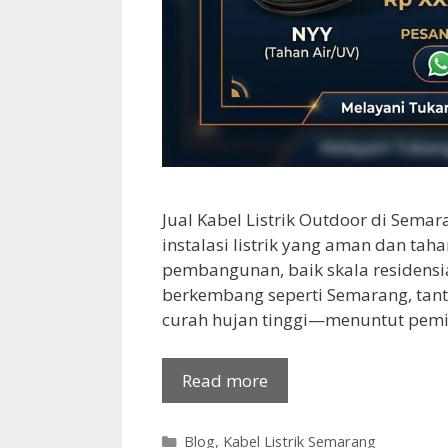
Jual Kabel Listrik Outdoor di Sema
instalasi listrik yang aman dan ta
pembangunan, baik skala residensial
berkembang seperti Semarang, tant
curah hujan tinggi—menuntut pemili
Read more
Categories
Blog
,
Kabel Listrik Semarang