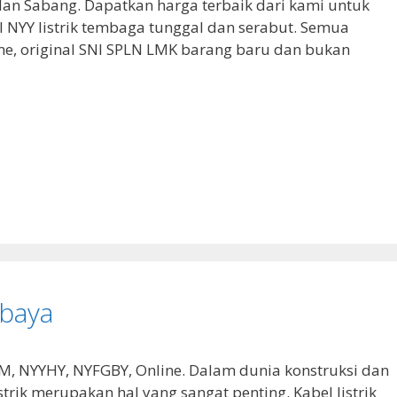
dan Sabang. Dapatkan harga terbaik dari kami untuk
 NYY listrik tembaga tunggal dan serabut. Semua
ine, original SNI SPLN LMK barang baru dan bukan
abaya
NYM, NYYHY, NYFGBY, Online. Dalam dunia konstruksi dan
istrik merupakan hal yang sangat penting. Kabel listrik