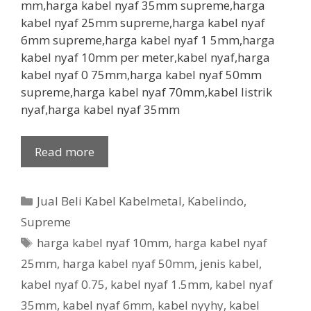
mm,harga kabel nyaf 35mm supreme,harga
kabel nyaf 25mm supreme,harga kabel nyaf
6mm supreme,harga kabel nyaf 1 5mm,harga
kabel nyaf 10mm per meter,kabel nyaf,harga
kabel nyaf 0 75mm,harga kabel nyaf 50mm
supreme,harga kabel nyaf 70mm,kabel listrik
nyaf,harga kabel nyaf 35mm
Read more
Categories
Jual Beli Kabel Kabelmetal
,
Kabelindo
,
Supreme
Tags
harga kabel nyaf 10mm
,
harga kabel nyaf
25mm
,
harga kabel nyaf 50mm
,
jenis kabel
,
kabel nyaf 0.75
,
kabel nyaf 1.5mm
,
kabel nyaf
35mm
,
kabel nyaf 6mm
,
kabel nyyhy
,
kabel