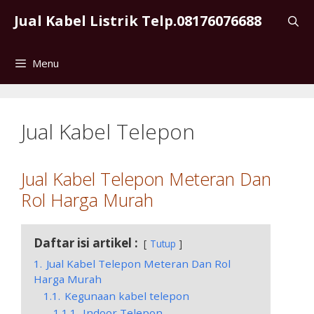
Skip
Jual Kabel Listrik Telp.08176076688
to
content
Menu
Jual Kabel Telepon
Jual Kabel Telepon Meteran Dan
Rol Harga Murah
Daftar isi artikel :
Tutup
1.
Jual Kabel Telepon Meteran Dan Rol
Harga Murah
1.1.
Kegunaan kabel telepon
1.1.1.
Indoor Telepon