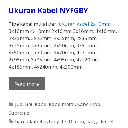
Ukuran Kabel NYFGBY
Tipe kabel mulai dari
ukuran kabel 2x10mm
3x10mm 4x10mm 2x16mm 3x16mm, 4x16mm,
2x25mm, 3x25mm, 4x25mm, 2x35mm,
3x35mm, 4x35mm, 2x50mm, 3x50mm,
4x50mm, 2x70mm, 3x70mm, 4x70mm,
2x95mm, 3x95mm, 4x95mm, 4x120mm,
4x185mm, 4x240mm, 4x300mm.
Read more
Categories
Jual Beli Kabel Kabelmetal
,
Kabelindo
,
Supreme
Tags
harga kabel nyfgby 4 x 16 mm
,
harga kabel