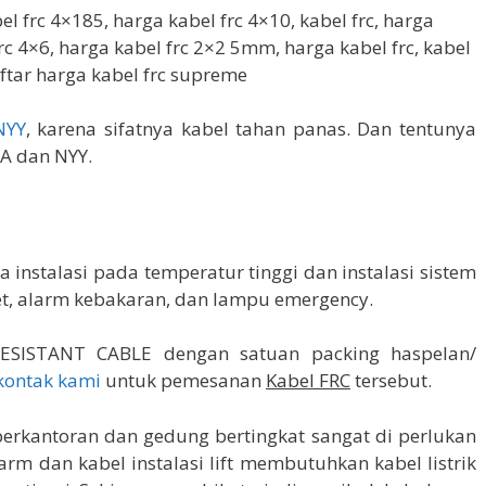
l frc 4×185, harga kabel frc 4×10, kabel frc, harga
rc 4×6, harga kabel frc 2×2 5mm, harga kabel frc, kabel
aftar harga kabel frc supreme
NYY
, karena sifatnya kabel tahan panas. Dan tentunya
YA dan NYY.
da instalasi pada temperatur tinggi dan instalasi sistem
t, alarm kebakaran, dan lampu emergency.
ESISTANT CABLE dengan satuan packing haspelan/
kontak kami
untuk pemesanan
Kabel FRC
tersebut.
rkantoran dan gedung bertingkat sangat di perlukan
larm dan kabel instalasi lift membutuhkan kabel listrik