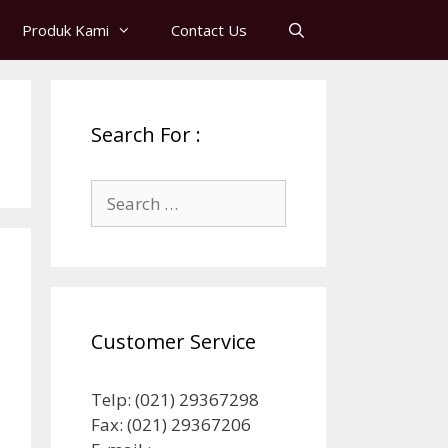
Produk Kami
Contact Us
Search For :
Search
for:
Customer Service
Telp: (021) 29367298
Fax: (021) 29367206