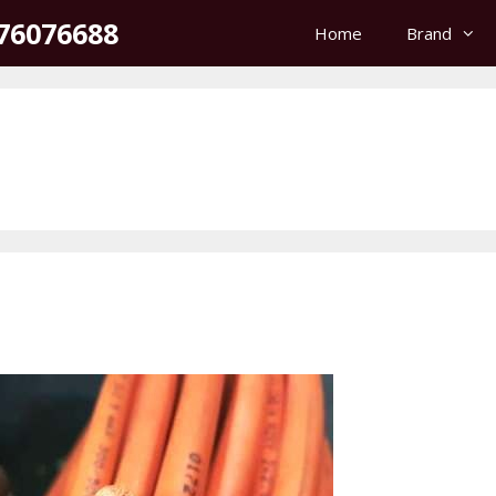
176076688
Home
Brand